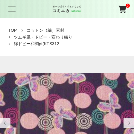
0
TOP
コットン（綿）素材
ツムギ風・ドビー・変わり織り
綿ドビー和調pt(KTS312