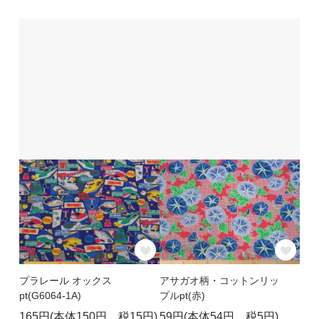
プラレール オックス
アサガオ柄・コットンリッ
pt(G6064-1A)
プルpt(赤)
165円(本体150円、税15円)
59円(本体54円、税5円)