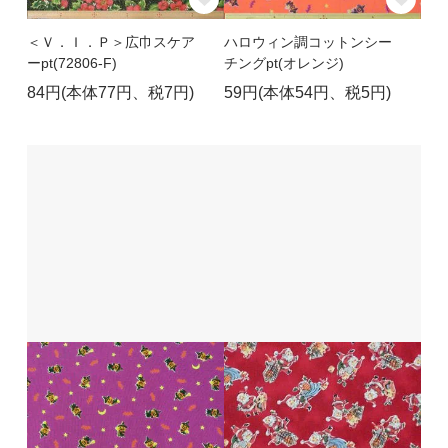
＜Ｖ．Ｉ．Ｐ＞広巾スケア
ハロウィン調コットンシー
ーpt(72806-F)
チングpt(オレンジ)
84円(本体77円、税7円)
59円(本体54円、税5円)