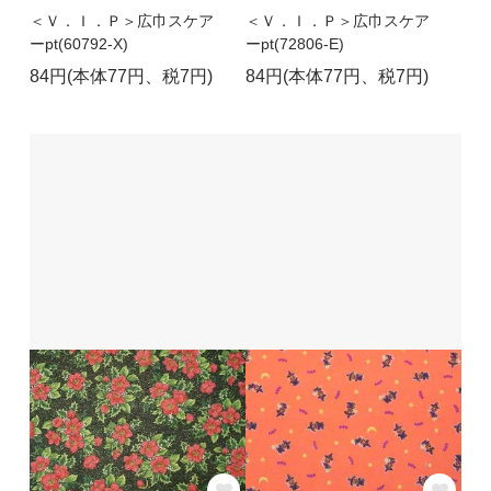
＜Ｖ．Ｉ．Ｐ＞広巾スケア
＜Ｖ．Ｉ．Ｐ＞広巾スケア
ーpt(60792-X)
ーpt(72806-E)
84円(本体77円、税7円)
84円(本体77円、税7円)