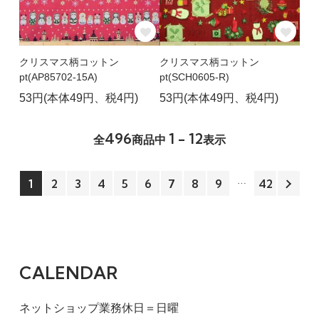
クリスマス柄コットン
クリスマス柄コットン
pt(AP85702-15A)
pt(SCH0605-R)
53円(本体49円、税4円)
53円(本体49円、税4円)
496
1 - 12
全
商品中
表示
1
2
3
4
5
6
7
8
9
42
CALENDAR
ネットショップ業務休日＝日曜