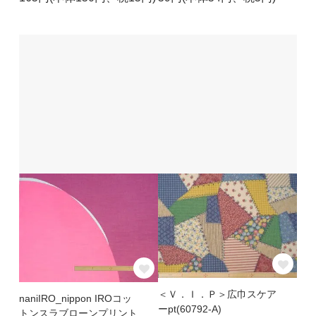
＜Ｖ．Ｉ．Ｐ＞広巾スケア
naniIRO_nippon IROコッ
ーpt(60792-A)
トンスラブローンプリント