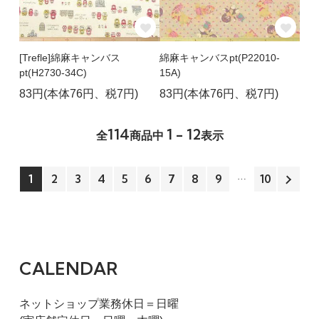
[Trefle]綿麻キャンバス
綿麻キャンバスpt(P22010-
pt(H2730-34C)
15A)
83円(本体76円、税7円)
83円(本体76円、税7円)
114
1 - 12
全
商品中
表示
1
2
3
4
5
6
7
8
9
10
CALENDAR
ネットショップ業務休日＝日曜