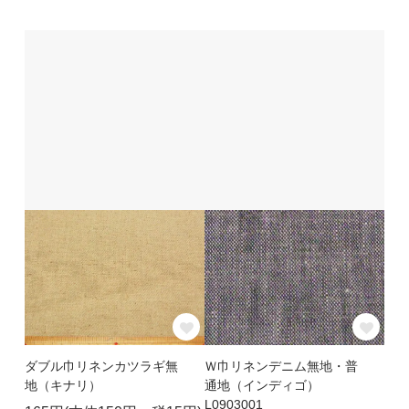
ダブル巾リネンカツラギ無
Ｗ巾リネンデニム無地・普
地（キナリ）
通地（インディゴ）
L0903001