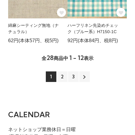
綿麻シーティング無地（ナ
ハーフリネン先染めチェッ
チュラル）
ク（ブルー系）H7150-1C
62円(本体57円、税5円)
92円(本体84円、税8円)
28
1 - 12
全
商品中
表示
1
2
3
CALENDAR
ネットショップ業務休日＝日曜