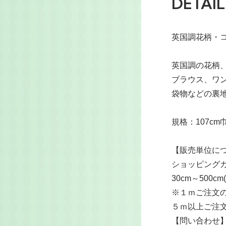
DETAIL
英国調花柄・コ
英国調の花柄
ブラウス、ワ
袋物などの裏
規格：107cm
【販売単位に
ショッピングカ
30cm～500
※１ｍご注文の
５ｍ以上ご注
【問い合わせ