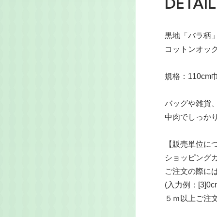
DETAIL
黒地「バラ柄
コットンオッ
規格：110cm
バッグや雑貨
中肉でしっか
【販売単位に
ショッピングカ
ご注文の際には
(入力例：[3]0cm
５ｍ以上ご注