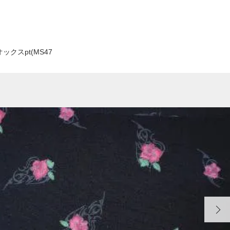
ックスpt(MS47