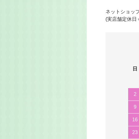
ネットショッ
(実店舗定休日
日
2
9
16
23