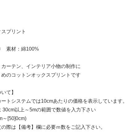
」
クスプリント
巾 素材：綿100%
、カーテン、インテリア小物の制作に
りめのコットンオックスプリントです
ついて】
ートシステムでは10cmあたりの価格を表示しています。
 30cm以上～5mの範囲で数値を入力下さい
～[50]0cm)
文の際は【備考】欄に必要ｍ数をご記入下さい。