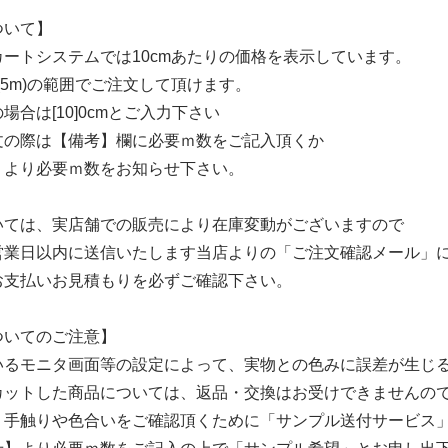
ついて】
ートシステムでは10cmあたりの価格を表示しています。
cm(5m)の範囲でご注文して頂けます。
場合は[10]0cmとご入力下さい
文の際は【備考】欄に必要ｍ数をご記入頂くか
】より必要ｍ数をお知らせ下さい。
いては、実店舗での販売により在庫変動がございますので
営業日以内に送信いたします当店よりの「ご注文確認メール」
お支払いお見積もりを必ずご確認下さい。
ついてのご注意】
円、税8円)
いるモニタ画面等の設定によって、実物との色みに誤差が生じ
カットした商品については、返品・交換はお受けできません
の
、手触りや色合いをご確認頂くために「サンプル送付サービス