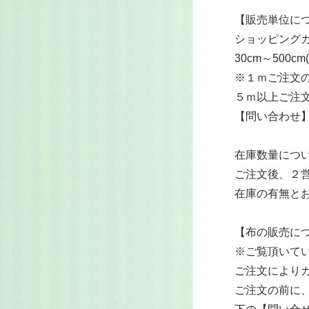
【販売単位に
ショッピングカ
30cm～500
※１ｍご注文の
５ｍ以上ご注
【問い合わせ
在庫数量につ
ご注文後、２
在庫の有無と
KW(白)
【布の販売に
95円(本体87
※ご覧頂いて
ご注文により
ご注文の前に
999(黒)