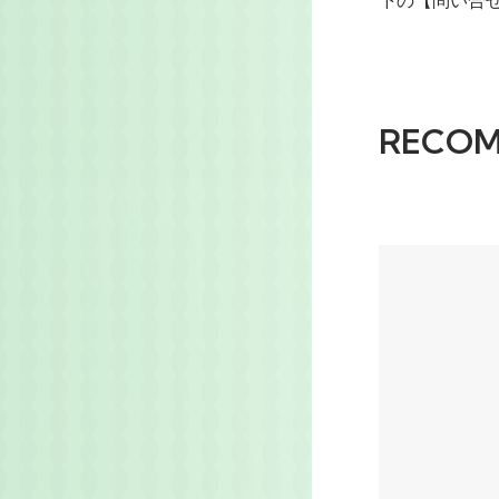
下の【問い合
95円(本体87
他のカラー
95円(本体87
RECO