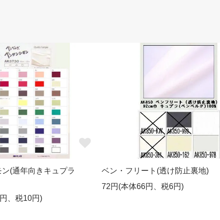
ン(通年向きキュプラ
ベン・フリート(透け防止裏地)
72円(本体66円、税6円)
0円、税10円)