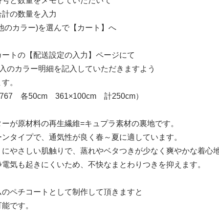
番号と数量をメモしていただいて
合計の数量を入力
他のカラー)を選んで【カート】へ
カートの【配送設定の入力】ページにて
購入のカラー明細を記入していただきますよう
ます。
67 各50cm 361×100cm 計250cm）
ターが原材料の再生繊維=キュプラ素材の裏地です。
ーンタイプで、通気性が良く春～夏に適しています。
うにやさしい肌触りで、蒸れやベタつきが少なく爽やかな着心
静電気も起きにくいため、不快なまとわりつきを抑えます。
ムのペチコートとして制作して頂きますと
可能です。