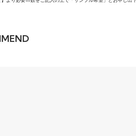
せ】より必要ｍ数をご記入の上で「サンプル希望」とお申し出
円、税8円)
円、税8円)
MMEND