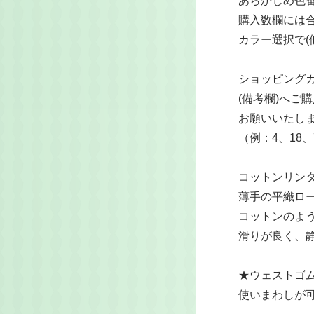
あらかじめ色
購入数欄には
カラー選択で(
ショッピング
(備考欄)へご
お願いいたし
（例：4、18、7
コットンリン
薄手の平織ロ
コットンのよ
滑りが良く、
★ウェストゴ
使いまわしが