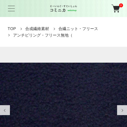
0
TOP
合成繊維素材
合繊ニット・フリース
アンチピリング・フリース無地（