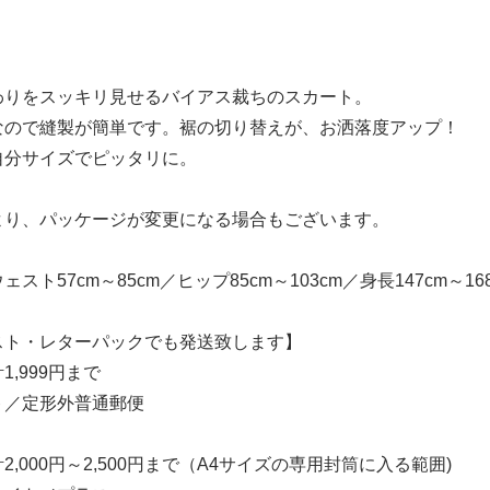
わりをスッキリ見せるバイアス裁ちのスカート。
なので縫製が簡単です。裾の切り替えが、お洒落度アップ！
自分サイズでピッタリに。
より、パッケージが変更になる場合もございます。
スト57cm～85cm／ヒップ85cm～103cm／身長147cm～16
スト・レターパックでも発送致します】
,999円まで
ト／定形外普通郵便
,000円～2,500円まで（A4サイズの専用封筒に入る範囲)