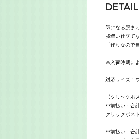
DETAIL
気になる腰ま
脇縫い仕立て
手作りなので
※入荷時期に
対応サイズ：ウェ
【クリックポ
※前払い・合計1
クリックポス
※前払い・合計2