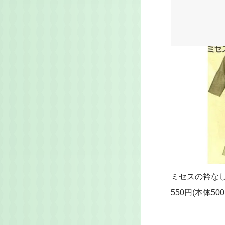
ミセスの衿な
550円(本体50