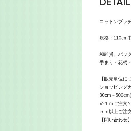
DETAIL
コットンブッチ
規格：110cm
和雑貨、バッ
手まり・花柄
【販売単位に
ショッピングカ
30cm～500
※１ｍご注文の
５ｍ以上ご注
【問い合わせ