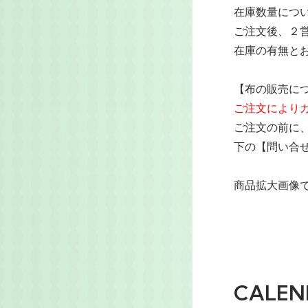
在庫数量につ
ご注文後、２
在庫の有無と
【布の販売に
ご注文により
ご注文の前に
下の【問い合
商品拡大画像で
CALEN