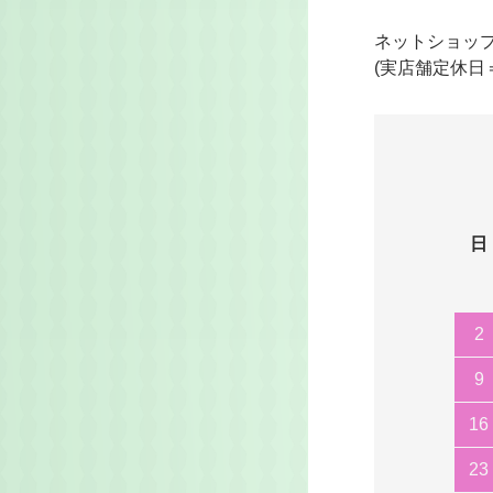
ネットショッ
(実店舗定休日
日
2
9
16
23