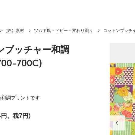
ン（綿）素材
ツムギ風・ドビー・変わり織り
コットンブッチャ
ンブッチャー和調
700-700C)
の和調プリントです
4円、税7円)