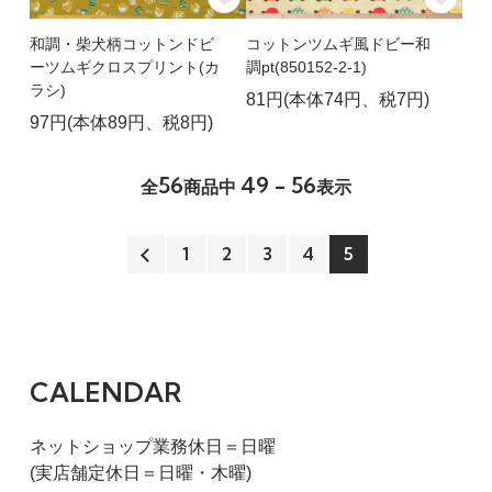
和調・柴犬柄コットンドビ
コットンツムギ風ドビー和
ーツムギクロスプリント(カ
調pt(850152-2-1)
ラシ)
81円(本体74円、税7円)
97円(本体89円、税8円)
56
49 - 56
全
商品中
表示
1
2
3
4
5
CALENDAR
ネットショップ業務休日＝日曜
(実店舗定休日＝日曜・木曜)