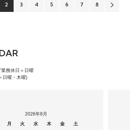
2
3
4
5
6
7
8
DAR
プ業務休日＝日曜
＝日曜・木曜)
2026年8月
月
火
水
木
金
土