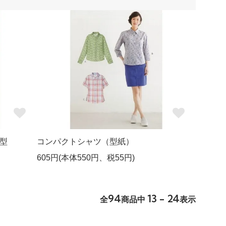
型
コンパクトシャツ（型紙）
605円(本体550円、税55円)
94
13 - 24
全
商品中
表示