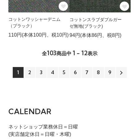
コットンワッシャーデニム
コットンスラブダブルガー
（ブラック）
ゼ無地(ブラック)
110円(本体100円、税10円)
94円(本体86円、税8円)
103
1 - 12
全
商品中
表示
1
2
3
4
5
6
7
8
9
CALENDAR
ネットショップ業務休日＝日曜
(実店舗定休日＝日曜・木曜)